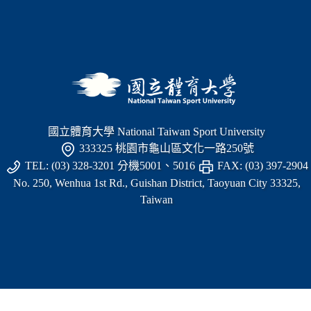
國立體育大學 National Taiwan Sport University
333325 桃園市龜山區文化一路250號
TEL: (03) 328-3201 分機5001、5016
FAX: (03) 397-2904
No. 250, Wenhua 1st Rd., Guishan District, Taoyuan City 33325,
Taiwan