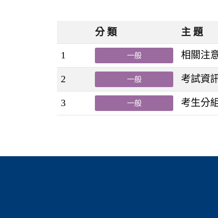
分 類
主 題
1
相關注
一般
2
考試資
一般
3
考生分
一般